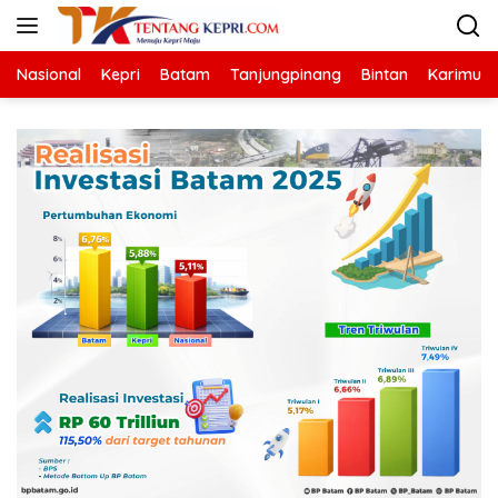
Langsung
ke
konten
Nasional
Kepri
Batam
Tanjungpinang
Bintan
Karimun