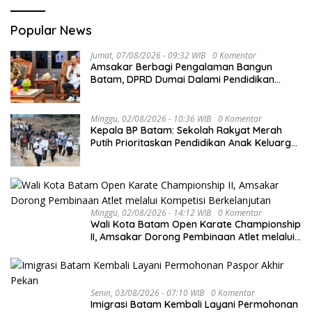
Popular News
Jumat, 07/08/2026 - 09:32 WIB
0 Komentar
Amsakar Berbagi Pengalaman Bangun
Batam, DPRD Dumai Dalami Pendidikan
hingga Investasi
Minggu, 02/08/2026 - 10:36 WIB
0 Komentar
Kepala BP Batam: Sekolah Rakyat Merah
Putih Prioritaskan Pendidikan Anak Keluarga
Prasejahtera
Minggu, 02/08/2026 - 14:12 WIB
0 Komentar
Wali Kota Batam Open Karate Championship
II, Amsakar Dorong Pembinaan Atlet melalui
Kompetisi Berkelanjutan
Senin, 03/08/2026 - 07:10 WIB
0 Komentar
Imigrasi Batam Kembali Layani Permohonan