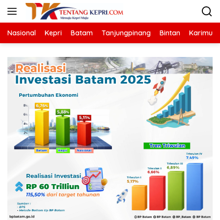
Langsung
ke
konten
Nasional
Kepri
Batam
Tanjungpinang
Bintan
Karimun