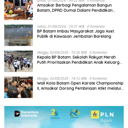
Jumat, 07/08/2026 - 09:32 WIB
0 Komentar
Amsakar Berbagi Pengalaman Bangun
Batam, DPRD Dumai Dalami Pendidikan
hingga Investasi
Sabtu, 01/08/2026 - 19:31 WIB
0 Komentar
BP Batam Imbau Masyarakat Jaga Aset
Publik di Kawasan Jembatan Barelang
Minggu, 02/08/2026 - 10:36 WIB
0 Komentar
Kepala BP Batam: Sekolah Rakyat Merah
Putih Prioritaskan Pendidikan Anak Keluarga
Prasejahtera
Minggu, 02/08/2026 - 14:12 WIB
0 Komentar
Wali Kota Batam Open Karate Championship
II, Amsakar Dorong Pembinaan Atlet melalui
Kompetisi Berkelanjutan