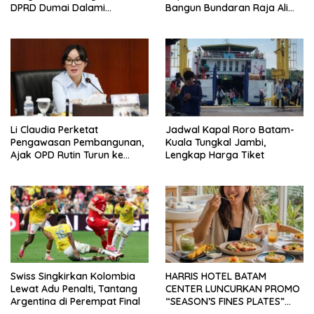
DPRD Dumai Dalami
Bangun Bundaran Raja Ali
Pendidikan hingga Investasi
Marhum Pulau Bayan
Li Claudia Perketat
Jadwal Kapal Roro Batam-
Pengawasan Pembangunan,
Kuala Tungkal Jambi,
Ajak OPD Rutin Turun ke
Lengkap Harga Tiket
Lapangan
Swiss Singkirkan Kolombia
HARRIS HOTEL BATAM
Lewat Adu Penalti, Tantang
CENTER LUNCURKAN PROMO
Argentina di Perempat Final
“SEASON’S FINES PLATES”