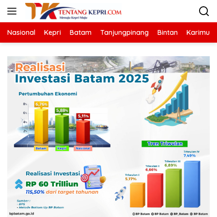
Langsung
ke
konten
Nasional
Kepri
Batam
Tanjungpinang
Bintan
Karimun