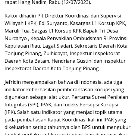
rapat Hang Nadim, Rabu (12/07/2023).
Rakor dihadiri Plt Direktur Koordinasi dan Supervisi
Willayah I KPK, Edi Suryanto, Kasatgas I.1 Korsup KPK,
Maruli Tua, Satgas I.1 Korsup KPK Bapak Tri Desa
Nurcahyo , Kepala Perwakilan Ombudsman RI Provinsi
Kepulauan Riau, Lagat Siadari, Sekretaris Daerah Kota
Tanjung Pinang, Zulhidayat, Inspektur Inspektorat
Daerah Kota Batam, Hendriana Gustini dan Inspektur
Inspektorat Daerah Kota Tanjung Pinang.
Jefridin menyampaikan bahwa di Indonesia, ada tiga
indikator keberhasilan pemberantasan korupsi yang
digunakan sebagai alat ukur. Pertama Survei Penilaian
Integritas (SPI), IPAK, dan Indeks Persepsi Korupsi
(IPK). Salah satu indikator yang menjadi topik utama
pada pembahasan Rapat Koordinasi kali ini IPAK yang
dikeluarkan setiap tahunnya oleh BPS untuk mengukur
tingkat perilaku antikorupsi sehari-hari di masyarakat.