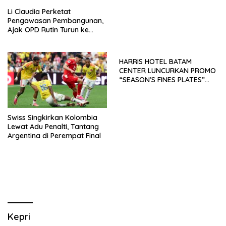
Li Claudia Perketat
Pengawasan Pembangunan,
Ajak OPD Rutin Turun ke
Lapangan
HARRIS HOTEL BATAM
CENTER LUNCURKAN PROMO
“SEASON’S FINES PLATES”
GUNA DONGKRAK SEKTOR
PARIWISATA MICE DAN
OKUPANSI DOMESTIK SERTA
MANCANEGARA
Swiss Singkirkan Kolombia
Lewat Adu Penalti, Tantang
Argentina di Perempat Final
Kepri