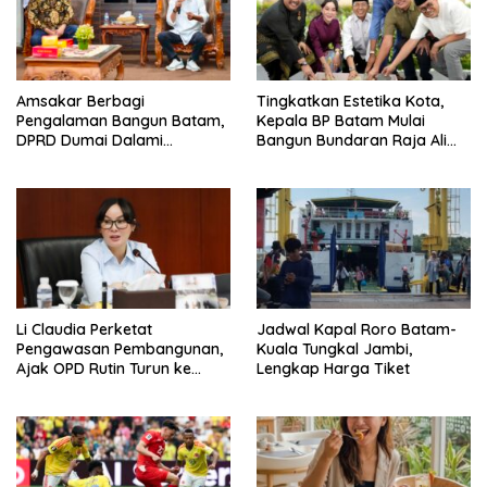
Amsakar Berbagi
Tingkatkan Estetika Kota,
Pengalaman Bangun Batam,
Kepala BP Batam Mulai
DPRD Dumai Dalami
Bangun Bundaran Raja Ali
Pendidikan hingga Investasi
Marhum Pulau Bayan
Li Claudia Perketat
Jadwal Kapal Roro Batam-
Pengawasan Pembangunan,
Kuala Tungkal Jambi,
Ajak OPD Rutin Turun ke
Lengkap Harga Tiket
Lapangan