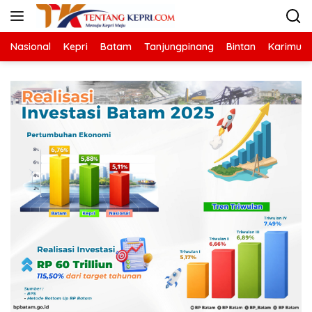
Langsung
ke
konten
Nasional
Kepri
Batam
Tanjungpinang
Bintan
Karimun