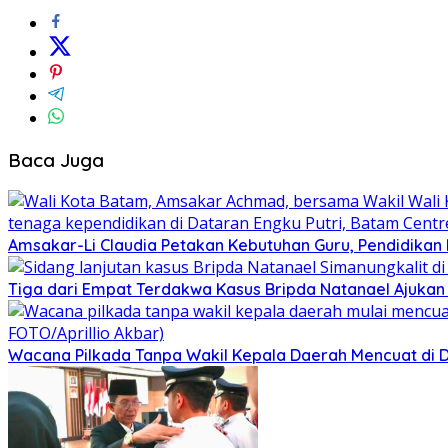
Baca Juga
Amsakar-Li Claudia Petakan Kebutuhan Guru, Pendidikan B
Tiga dari Empat Terdakwa Kasus Bripda Natanael Ajukan
Wacana Pilkada Tanpa Wakil Kepala Daerah Mencuat di 