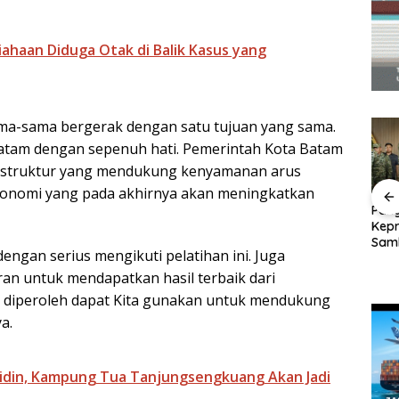
iahaan Diduga Otak di Balik Kasus yang
sama-sama bergerak dengan satu tujuan yang sama.
atam dengan sepenuh hati. Pemerintah Kota Batam
frastruktur yang mendukung kenyamanan arus
konomi yang pada akhirnya akan meningkatkan
erkuat
Perayaan Ulang
BP Batam Dukung
Pang
nan,
Tahun ke-24 HARRIS
Penertiban
Kepr
P
Resort Waterfront
Pemanfaatan Ruang
Sam
engan serius mengikuti pelatihan ini. Juga
h
Batam Gelar
Laut Sesuai Ketentuan
Sebe
Giveaway Spesial dan
Peraturan Perundang-
Ling
an untuk mendapatkan hasil terbaik dari
Diskon Menginap 24%
undangan
ang diperoleh dapat Kita gunakan untuk mendukung
a.
ridin, Kampung Tua Tanjungsengkuang Akan Jadi