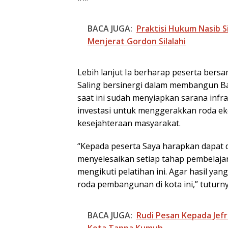
BACA JUGA:
Praktisi Hukum Nasib S
Menjerat Gordon Silalahi
Lebih lanjut Ia berharap peserta ber
Saling bersinergi dalam membangun B
saat ini sudah menyiapkan sarana in
investasi untuk menggerakkan roda e
Pemko Batam P
kesejahteraan masyarakat.
Standar Pelaya
Firmansyah: SO
“Kepada peserta Saya harapkan dapat d
Harus Permuda
Masyarakat
menyelesaikan setiap tahap pembelajar
mengikuti pelatihan ini. Agar hasil y
roda pembangunan di kota ini,” tuturny
BACA JUGA:
Rudi Pesan Kepada Jef