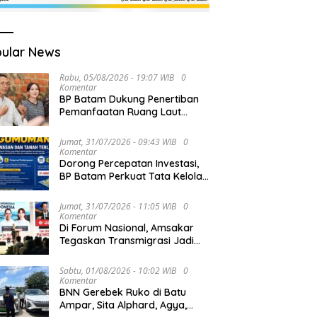
ular News
Rabu, 05/08/2026 - 19:07 WIB
0
Komentar
BP Batam Dukung Penertiban
Pemanfaatan Ruang Laut
Sesuai Ketentuan Peraturan
Perundang-undangan
Jumat, 31/07/2026 - 09:43 WIB
0
Komentar
Dorong Percepatan Investasi,
BP Batam Perkuat Tata Kelola
Pertanahan melalui Pelaporan
Mandiri LMS
Jumat, 31/07/2026 - 11:05 WIB
0
Komentar
Di Forum Nasional, Amsakar
Tegaskan Transmigrasi Jadi
Penggerak Pemerataan
Pembangunan
Sabtu, 01/08/2026 - 10:02 WIB
0
Komentar
BNN Gerebek Ruko di Batu
Ampar, Sita Alphard, Agya,