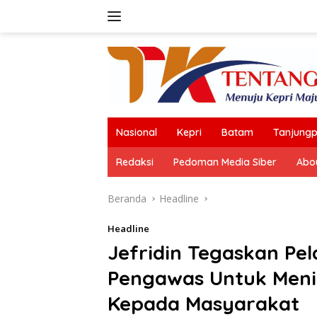
Langsung
ke
konten
Nasional
Kepri
Batam
Tanjungp
Redaksi
Pedoman Media Siber
Abo
Beranda
Headline
Headline
Jefridin Tegaskan Pe
Pengawas Untuk Meni
Kepada Masyarakat