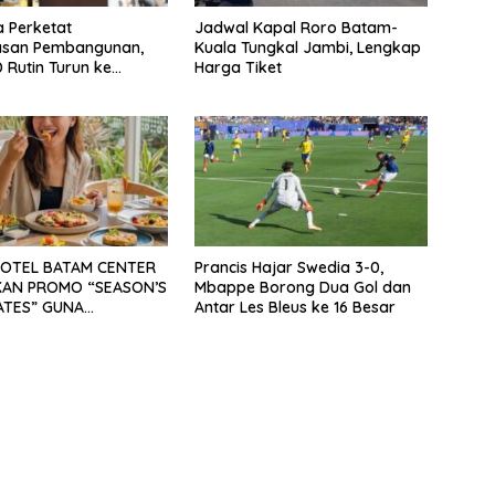
a Perketat
Jadwal Kapal Roro Batam-
san Pembangunan,
Kuala Tungkal Jambi, Lengkap
 Rutin Turun ke
Harga Tiket
n
HOTEL BATAM CENTER
Prancis Hajar Swedia 3-0,
AN PROMO “SEASON’S
Mbappe Borong Dua Gol dan
LATES” GUNA
Antar Les Bleus ke 16 Besar
AK SEKTOR
ATA MICE DAN
I DOMESTIK SERTA
EGARA