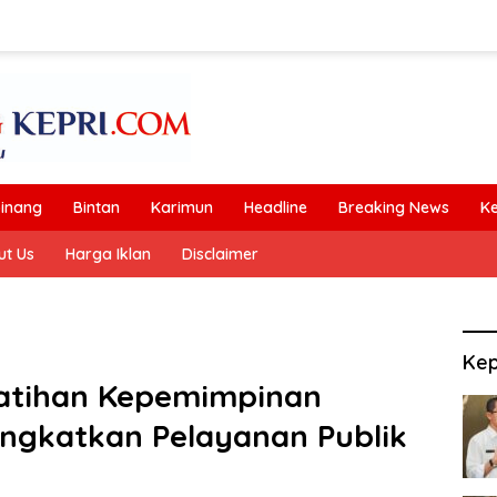
inang
Bintan
Karimun
Headline
Breaking News
K
ut Us
Harga Iklan
Disclaimer
Kep
latihan Kepemimpinan
ngkatkan Pelayanan Publik