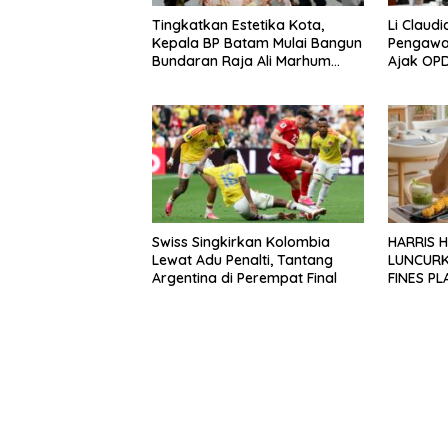
Tingkatkan Estetika Kota,
Li Claudi
Kepala BP Batam Mulai Bangun
Pengawa
Bundaran Raja Ali Marhum
Ajak OPD
Pulau Bayan
Lapanga
Swiss Singkirkan Kolombia
HARRIS 
Lewat Adu Penalti, Tantang
LUNCURK
Argentina di Perempat Final
FINES P
DONGKR
PARIWIS
OKUPANS
MANCAN