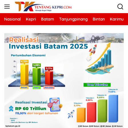
Langsung
ke
konten
Nasional
Kepri
Batam
Tanjungpinang
Bintan
Karimun