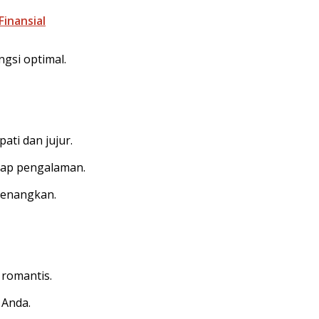
inansial
gsi optimal.
ti dan jujur.
tiap pengalaman.
yenangkan.
romantis.
 Anda.