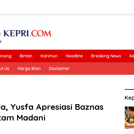
inang
Bintan
Karimun
Headline
Breaking News
K
ut Us
Harga Iklan
Disclaimer
Kep
a, Yusfa Apresiasi Baznas
tam Madani