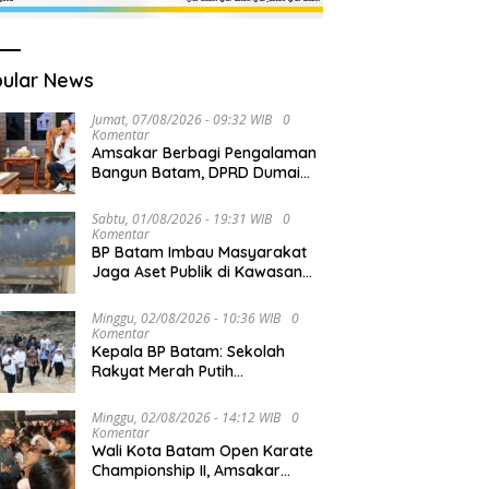
ular News
Jumat, 07/08/2026 - 09:32 WIB
0
Komentar
Amsakar Berbagi Pengalaman
Bangun Batam, DPRD Dumai
Dalami Pendidikan hingga
Investasi
Sabtu, 01/08/2026 - 19:31 WIB
0
Komentar
BP Batam Imbau Masyarakat
Jaga Aset Publik di Kawasan
Jembatan Barelang
Minggu, 02/08/2026 - 10:36 WIB
0
Komentar
Kepala BP Batam: Sekolah
Rakyat Merah Putih
Prioritaskan Pendidikan Anak
Keluarga Prasejahtera
Minggu, 02/08/2026 - 14:12 WIB
0
Komentar
Wali Kota Batam Open Karate
Championship II, Amsakar