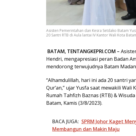
Asisten Pemerintahan dan Kesra Setdako Batam Yus
20 Santri RTB di Aula lantai IV Kantor Wali Kota Bata
BATAM, TENTANGKEPRI.COM –
Asiste
Hendri, mengapresiasi peran Badan Am
mendorong terwujudnya Batam Madani 
“Alhamdulillah, hari ini ada 20 santri 
Qur’an,” ujar Yusfa saat mewakili Wal
Rumah Tahfizh Baznas (RTB) & Wisuda 20
Batam, Kamis (3/8/2023).
BACA JUGA:
SPRM Johor Kaget Men
Membangun dan Makin Maju