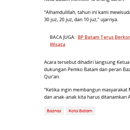
“Alhamdulillah, tahun ini kami mewisud
30 juz, 20 juz, dan 10 juz,” ujarnya.
BACA JUGA:
BP Batam Terus Berko
Wisata
Acara tersebut dihadiri langsung Ketu
BP Batam Duku
dukungan Pemko Batam dan peran Bazn
Penertiban
Qur’an.
Pemanfaatan R
Laut Sesuai Ket
“Ketika ingin membangun masyarakat M
Peraturan Peru
undangan
dan anak-anak kita harus ditanamkan A
Baznas
Kota Batam