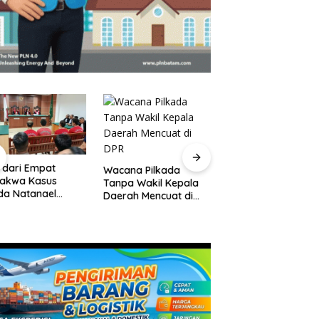
 dari Empat
Pelantikan Pejabat
Wacana Pilkada
dakwa Kasus
Pemko Batam,
Tanpa Wakil Kepala
da Natanael
Amsakar Tekanka
Daerah Mencuat di
an Eksepsi, Gugat
Integritas dan Kine
DPR
waan JPU
Melayani