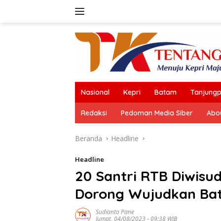
Langsung
ke
konten
Nasional
Kepri
Batam
Tanjungp
Redaksi
Pedoman Media Siber
Abo
Beranda
Headline
Headline
20 Santri RTB Diwisud
Dorong Wujudkan Ba
Sudianto Pane
Jumat, 04/08/2023 - 09:38 WIB