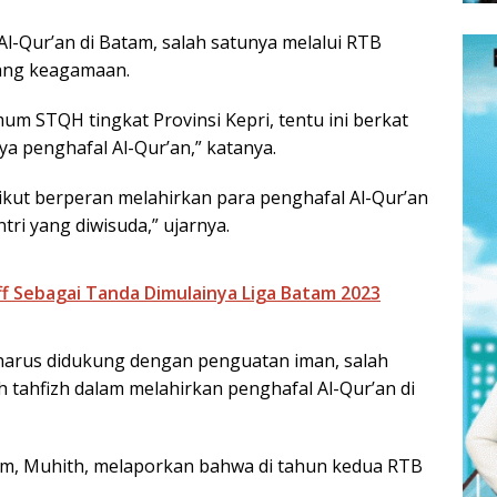
Al-Qur’an di Batam, salah satunya melalui RTB
dang keagamaan.
um STQH tingkat Provinsi Kepri, tentu ini berkat
a penghafal Al-Qur’an,” katanya.
ikut berperan melahirkan para penghafal Al-Qur’an
ri yang diwisuda,” ujarnya.
Off Sebagai Tanda Dimulainya Liga Batam 2023
harus didukung dengan penguatan iman, salah
 tahfizh dalam melahirkan penghafal Al-Qur’an di
am, Muhith, melaporkan bahwa di tahun kedua RTB