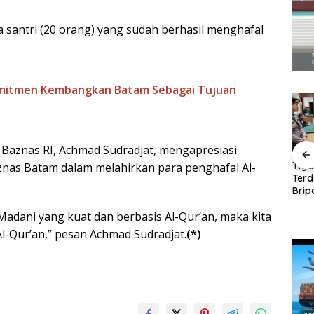
a santri (20 orang) yang sudah berhasil menghafal
mitmen Kembangkan Batam Sebagai Tujuan
a Baznas RI, Achmad Sudradjat, mengapresiasi
ng
Panglima TNI Kunjungi
Tiga
as Batam dalam melahirkan para penghafal Al-
Kepri, Amsakar
Ter
Amsakar-Li Claudia
uang
Sambut di Batam
Brip
Petakan Kebutuhan
entuan
Sebelum Bertolak ke
Ajuk
Guru, Pendidikan
adani yang kuat dan berbasis Al-Qur’an, maka kita
ndang-
Lingga
Dak
Berkualitas Jadi
l-Qur’an,” pesan Achmad Sudradjat.
(*)
Prioritas Batam