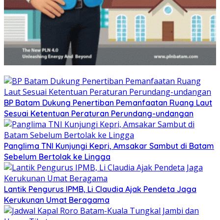
BP Batam Dukung Penertiban Pemanfaatan Ruang Laut
Sesuai Ketentuan Peraturan Perundang-undangan
Panglima TNI Kunjungi Kepri, Amsakar Sambut di Batam
Sebelum Bertolak ke Lingga
Lantik Pengurus IPMB, Li Claudia Ajak Pendeta Jaga
Kerukunan Umat Beragama