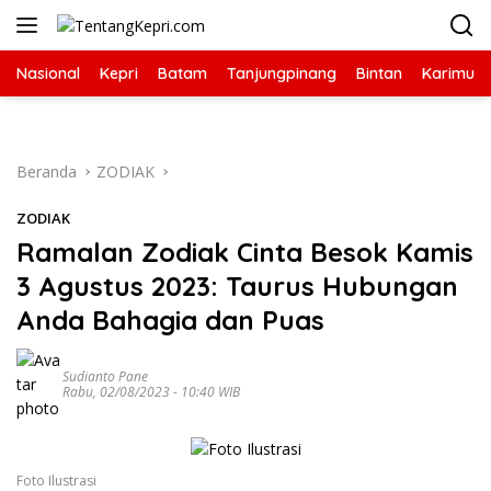
Langsung
ke
konten
Nasional
Kepri
Batam
Tanjungpinang
Bintan
Karimun
Beranda
ZODIAK
ZODIAK
Ramalan Zodiak Cinta Besok Kamis
3 Agustus 2023: Taurus Hubungan
Anda Bahagia dan Puas
Sudianto Pane
Rabu, 02/08/2023 - 10:40 WIB
Foto Ilustrasi