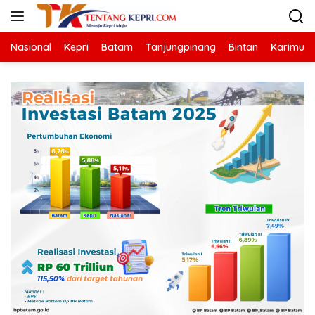
Langsung
ke
konten
Nasional
Kepri
Batam
Tanjungpinang
Bintan
Karimun