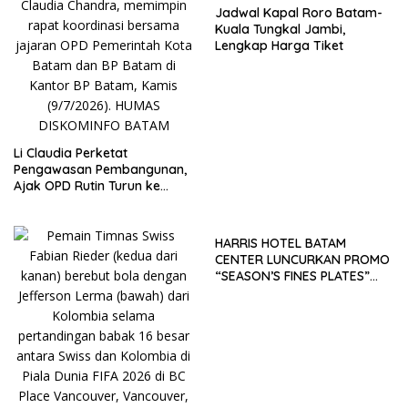
Jadwal Kapal Roro Batam-
Kuala Tungkal Jambi,
Lengkap Harga Tiket
Li Claudia Perketat
Pengawasan Pembangunan,
Ajak OPD Rutin Turun ke
Lapangan
HARRIS HOTEL BATAM
CENTER LUNCURKAN PROMO
“SEASON’S FINES PLATES”
GUNA DONGKRAK SEKTOR
PARIWISATA MICE DAN
OKUPANSI DOMESTIK SERTA
MANCANEGARA