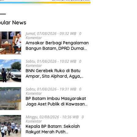
ular News
Jumat, 07/08/2026 - 09:32 WIB
0
Komentar
Amsakar Berbagi Pengalaman
Bangun Batam, DPRD Dumai
Dalami Pendidikan hingga
Investasi
Sabtu, 01/08/2026 - 10:02 WIB
0
Komentar
BNN Gerebek Ruko di Batu
Ampar, Sita Alphard, Agya,
Chery dan Ungkap Gudang
Narkoba
Sabtu, 01/08/2026 - 19:31 WIB
0
Komentar
BP Batam Imbau Masyarakat
Jaga Aset Publik di Kawasan
Jembatan Barelang
Minggu, 02/08/2026 - 10:36 WIB
0
Komentar
Kepala BP Batam: Sekolah
Rakyat Merah Putih