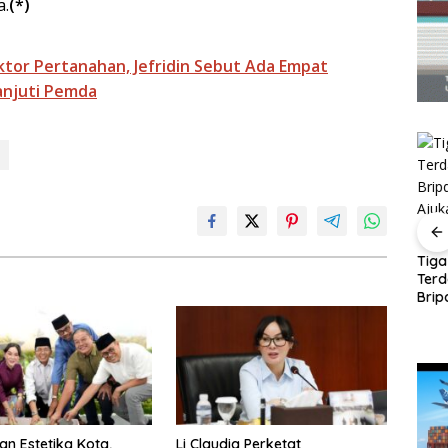
a.
(*)
ktor Pertanahan, Jefridin Sebut Ada Empat
anjuti Pemda
Panglima TNI Kunjungi
Amsakar-Li Claudia
Kepri, Amsakar
Petakan Kebutuhan
Tiga
Sambut di Batam
Guru, Pendidikan
Ter
ng
Sebelum Bertolak ke
Berkualitas Jadi
Brip
Lingga
Prioritas Batam
Ajuk
uang
Dak
entuan
ndang-
an Estetika Kota,
Li Claudia Perketat