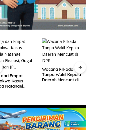
Pelantikan Pejabat
Wacana Pilkada
Pemko Batam,
Tanpa Wakil Kepala
 dari Empat
Amsakar Tekanka
Daerah Mencuat di
dakwa Kasus
Integritas dan Kine
DPR
da Natanael
Melayani
an Eksepsi, Gugat
waan JPU