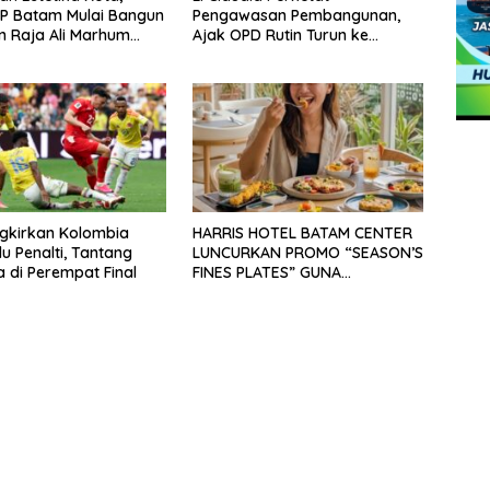
P Batam Mulai Bangun
Pengawasan Pembangunan,
 Raja Ali Marhum
Ajak OPD Rutin Turun ke
ayan
Lapangan
ngkirkan Kolombia
HARRIS HOTEL BATAM CENTER
u Penalti, Tantang
LUNCURKAN PROMO “SEASON’S
a di Perempat Final
FINES PLATES” GUNA
DONGKRAK SEKTOR
PARIWISATA MICE DAN
OKUPANSI DOMESTIK SERTA
MANCANEGARA