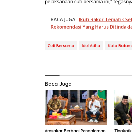
pelaksanaan cuti bersama ini,” tegasny
BACA JUGA:
Ikuti Rakor Tematik Se
Rekomendasi Yang Harus Ditindakl
Cuti Bersama
Idul Adha
Kota Batam
Baca Juga
BP Batam Duku
Penertiban
Pemanfaatan R
Laut Sesuai Ket
Peraturan Peru
undangan
Amsakar Berbagi Pengalaman
Tingkatk