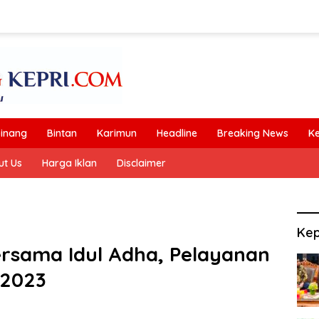
inang
Bintan
Karimun
Headline
Breaking News
K
ut Us
Harga Iklan
Disclaimer
Kep
ersama Idul Adha, Pelayanan
 2023