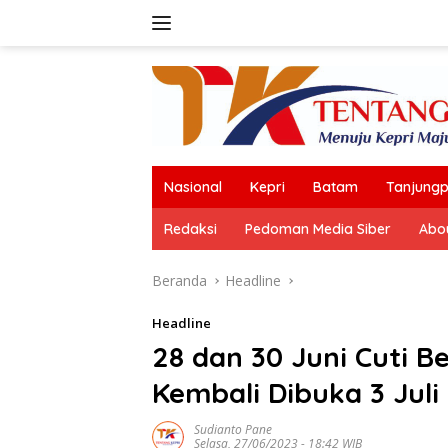
Langsung
ke
konten
Nasional
Kepri
Batam
Tanjungp
Redaksi
Pedoman Media Siber
Abo
Beranda
Headline
Headline
28 dan 30 Juni Cuti B
Kembali Dibuka 3 Juli
Sudianto Pane
Selasa, 27/06/2023 - 18:42 WIB