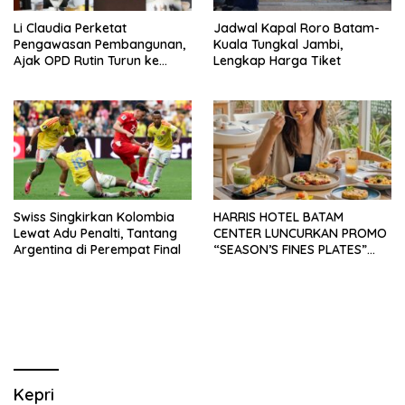
Li Claudia Perketat
Jadwal Kapal Roro Batam-
Pengawasan Pembangunan,
Kuala Tungkal Jambi,
Ajak OPD Rutin Turun ke
Lengkap Harga Tiket
Lapangan
Swiss Singkirkan Kolombia
HARRIS HOTEL BATAM
Lewat Adu Penalti, Tantang
CENTER LUNCURKAN PROMO
Argentina di Perempat Final
“SEASON’S FINES PLATES”
GUNA DONGKRAK SEKTOR
PARIWISATA MICE DAN
OKUPANSI DOMESTIK SERTA
MANCANEGARA
Kepri