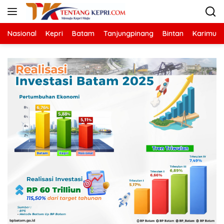
Langsung
ke
konten
Nasional
Kepri
Batam
Tanjungpinang
Bintan
Karimun