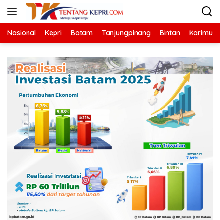
Langsung
ke
konten
Nasional
Kepri
Batam
Tanjungpinang
Bintan
Karimun