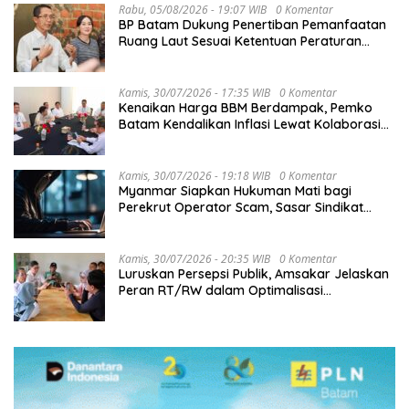
Rabu, 05/08/2026 - 19:07 WIB
0 Komentar
BP Batam Dukung Penertiban Pemanfaatan
Ruang Laut Sesuai Ketentuan Peraturan
Perundang-undangan
Kamis, 30/07/2026 - 17:35 WIB
0 Komentar
Kenaikan Harga BBM Berdampak, Pemko
Batam Kendalikan Inflasi Lewat Kolaborasi
TPID
Kamis, 30/07/2026 - 19:18 WIB
0 Komentar
Myanmar Siapkan Hukuman Mati bagi
Perekrut Operator Scam, Sasar Sindikat
Penipuan Daring
Kamis, 30/07/2026 - 20:35 WIB
0 Komentar
Luruskan Persepsi Publik, Amsakar Jelaskan
Peran RT/RW dalam Optimalisasi
Pendapatan Daerah