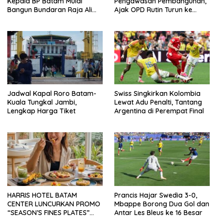
Kepala BP Batam Mulai
Pengawasan Pembangunan,
Bangun Bundaran Raja Ali
Ajak OPD Rutin Turun ke
Marhum Pulau Bayan
Lapangan
Jadwal Kapal Roro Batam-
Swiss Singkirkan Kolombia
Kuala Tungkal Jambi,
Lewat Adu Penalti, Tantang
Lengkap Harga Tiket
Argentina di Perempat Final
HARRIS HOTEL BATAM
Prancis Hajar Swedia 3-0,
CENTER LUNCURKAN PROMO
Mbappe Borong Dua Gol dan
“SEASON’S FINES PLATES”
Antar Les Bleus ke 16 Besar