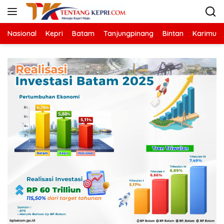
Langsung
ke
konten
Nasional
Kepri
Batam
Tanjungpinang
Bintan
Karimun