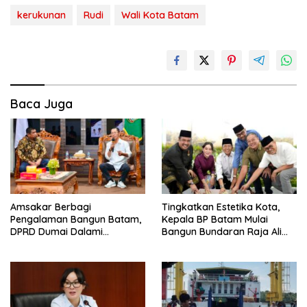
kerukunan
Rudi
Wali Kota Batam
Baca Juga
Amsakar Berbagi
Tingkatkan Estetika Kota,
Pengalaman Bangun Batam,
Kepala BP Batam Mulai
DPRD Dumai Dalami
Bangun Bundaran Raja Ali
Pendidikan hingga Investasi
Marhum Pulau Bayan