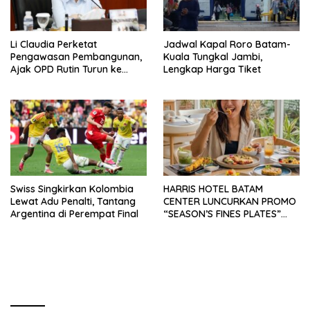
Li Claudia Perketat
Jadwal Kapal Roro Batam-
Pengawasan Pembangunan,
Kuala Tungkal Jambi,
Ajak OPD Rutin Turun ke
Lengkap Harga Tiket
Lapangan
Swiss Singkirkan Kolombia
HARRIS HOTEL BATAM
Lewat Adu Penalti, Tantang
CENTER LUNCURKAN PROMO
Argentina di Perempat Final
“SEASON’S FINES PLATES”
GUNA DONGKRAK SEKTOR
PARIWISATA MICE DAN
OKUPANSI DOMESTIK SERTA
MANCANEGARA