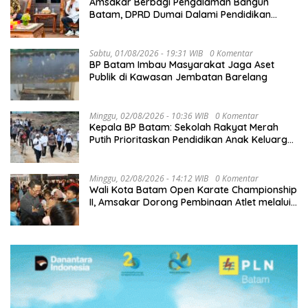
Amsakar Berbagi Pengalaman Bangun
Batam, DPRD Dumai Dalami Pendidikan
hingga Investasi
Sabtu, 01/08/2026 - 19:31 WIB
0 Komentar
BP Batam Imbau Masyarakat Jaga Aset
Publik di Kawasan Jembatan Barelang
Minggu, 02/08/2026 - 10:36 WIB
0 Komentar
Kepala BP Batam: Sekolah Rakyat Merah
Putih Prioritaskan Pendidikan Anak Keluarga
Prasejahtera
Minggu, 02/08/2026 - 14:12 WIB
0 Komentar
Wali Kota Batam Open Karate Championship
II, Amsakar Dorong Pembinaan Atlet melalui
Kompetisi Berkelanjutan