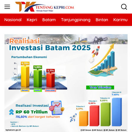
Langsung
ke
konten
Nasional
Kepri
Batam
Tanjungpinang
Bintan
Karimun