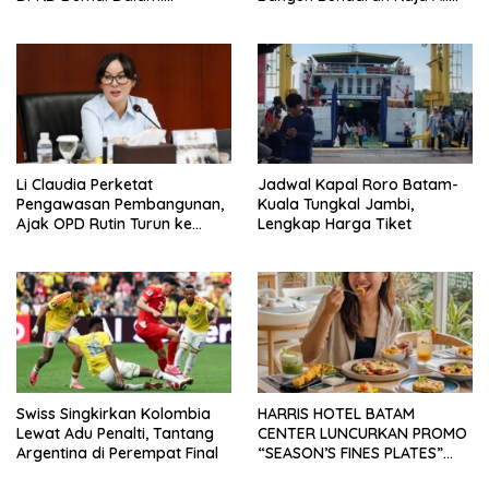
Pendidikan hingga Investasi
Marhum Pulau Bayan
Li Claudia Perketat
Jadwal Kapal Roro Batam-
Pengawasan Pembangunan,
Kuala Tungkal Jambi,
Ajak OPD Rutin Turun ke
Lengkap Harga Tiket
Lapangan
Swiss Singkirkan Kolombia
HARRIS HOTEL BATAM
Lewat Adu Penalti, Tantang
CENTER LUNCURKAN PROMO
Argentina di Perempat Final
“SEASON’S FINES PLATES”
GUNA DONGKRAK SEKTOR