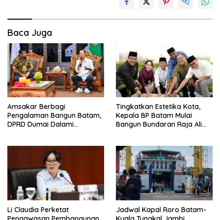
Baca Juga
Amsakar Berbagi
Tingkatkan Estetika Kota,
Pengalaman Bangun Batam,
Kepala BP Batam Mulai
DPRD Dumai Dalami
Bangun Bundaran Raja Ali
Pendidikan hingga Investasi
Marhum Pulau Bayan
Li Claudia Perketat
Jadwal Kapal Roro Batam-
Pengawasan Pembangunan,
Kuala Tungkal Jambi,