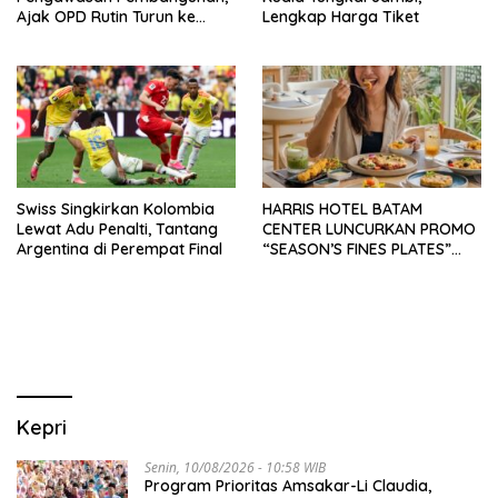
Ajak OPD Rutin Turun ke
Lengkap Harga Tiket
Lapangan
Swiss Singkirkan Kolombia
HARRIS HOTEL BATAM
Lewat Adu Penalti, Tantang
CENTER LUNCURKAN PROMO
Argentina di Perempat Final
“SEASON’S FINES PLATES”
GUNA DONGKRAK SEKTOR
PARIWISATA MICE DAN
OKUPANSI DOMESTIK SERTA
MANCANEGARA
Kepri
Senin, 10/08/2026 - 10:58 WIB
Program Prioritas Amsakar-Li Claudia,