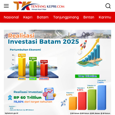
Langsung
ke
konten
Nasional
Kepri
Batam
Tanjungpinang
Bintan
Karimun