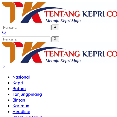
Langsung
ke
konten
Nasional
Kepri
Batam
Tanjungpinang
Bintan
Karimun
Headline