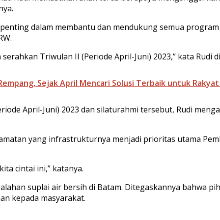
nya.
t penting dalam membantu dan mendukung semua program pem
RW.
ita serahkan Triwulan II (Periode April-Juni) 2023,” kata Rud
Rempang, Sejak April Mencari Solusi Terbaik untuk Rakyat
eriode April-Juni) 2023 dan silaturahmi tersebut, Rudi me
ecamatan yang infrastrukturnya menjadi prioritas utama Pe
 cintai ini,” katanya.
salahan suplai air bersih di Batam. Ditegaskannya bahwa 
anan kepada masyarakat.