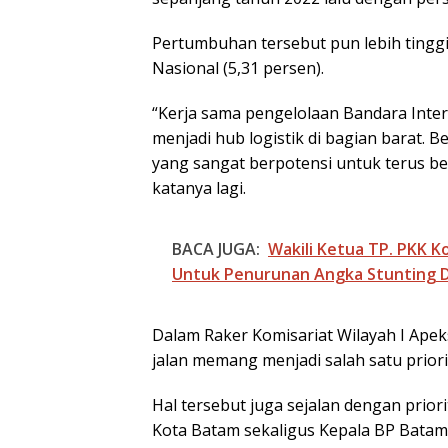
Pertumbuhan tersebut pun lebih tinggi
Nasional (5,31 persen).
“Kerja sama pengelolaan Bandara Inte
menjadi hub logistik di bagian barat.
yang sangat berpotensi untuk terus be
katanya lagi.
BP Batam Duku
BACA JUGA:
Wakili Ketua TP. PKK K
Penertiban
Pemanfaatan R
Untuk Penurunan Angka Stunting D
Laut Sesuai Ket
Peraturan Peru
undangan
Dalam Raker Komisariat Wilayah I Ape
jalan memang menjadi salah satu prior
Hal tersebut juga sejalan dengan prio
Kota Batam sekaligus Kepala BP Batam