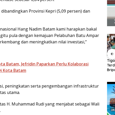
 dibandingkan Provinsi Kepri (5,09 persen) dan
rnasional Hang Nadim Batam kami harapkan bakal
 Begitu pula dengan kemajuan Pelabuhan Batu Ampar
rkembang dan meningkatkan nilai investasi,”
ng
Panglima TNI Kunjungi
Amsakar-Li Claudia
Tiga
ota Batam, Jefridin Paparkan Perlu Kolaborasi
Kepri, Amsakar
Petakan Kebutuhan
Ter
uang
Sambut di Batam
Guru, Pendidikan
Brip
i Kota Batam
entuan
Sebelum Bertolak ke
Berkualitas Jadi
Ajuk
ndang-
Lingga
Prioritas Batam
Dak
ksi, peningkatan serta pengembangan infrastruktur
itas utama.
ritas H. Muhammad Rudi yang menjabat sebagai Wali
.