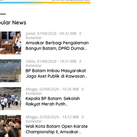
ular News
Jumat, 07/08/2026 - 09:32 WIB
0
Komentar
Amsakar Berbagi Pengalaman
Bangun Batam, DPRD Dumai
Dalami Pendidikan hingga
Investasi
Sabtu, 01/08/2026 - 19:31 WIB
0
Komentar
BP Batam Imbau Masyarakat
Jaga Aset Publik di Kawasan
Jembatan Barelang
Minggu, 02/08/2026 - 10:36 WIB
0
Komentar
Kepala BP Batam: Sekolah
Rakyat Merah Putih
Prioritaskan Pendidikan Anak
Keluarga Prasejahtera
Minggu, 02/08/2026 - 14:12 WIB
0
Komentar
Wali Kota Batam Open Karate
Championship II, Amsakar