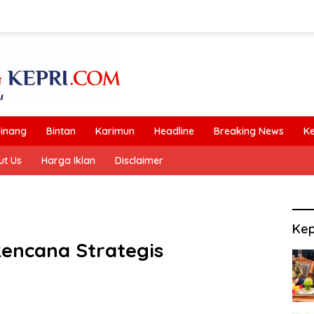
inang
Bintan
Karimun
Headline
Breaking News
K
ut Us
Harga Iklan
Disclaimer
Kep
encana Strategis