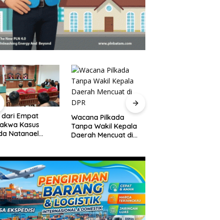
 dari Empat
Pelantikan Pejabat
Wacana Pilkada
dakwa Kasus
Pemko Batam,
Tanpa Wakil Kepala
da Natanael
Amsakar Tekanka
Daerah Mencuat di
an Eksepsi, Gugat
Integritas dan Kine
DPR
waan JPU
Melayani