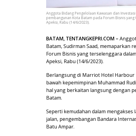
Anggota Bidang Pengelolaan Kawasan dan Investasi
pembangunan Kota Batam pada Forum Bisnis yang te
Apeksi, Rabu (14/6/2023).
BATAM, TENTANGKEPRI.COM –
Anggot
Batam, Sudirman Saad, memaparkan r
Forum Bisnis yang terselenggara dalam
Apeksi, Rabu (14/6/2023).
Berlangsung di Marriot Hotel Harbour
bawah kepemimpinan Muhammad Rudi m
hal yang berkaitan langsung dengan pe
Batam.
Seperti kemudahan dalam mengakses l
jalan, pengembangan Bandara Interna
Batu Ampar.