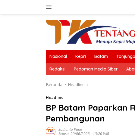
Langsung
ke
konten
Nasional
Kepri
Batam
Tanjungp
Redaksi
Pedoman Media Siber
Abo
Beranda
Headline
Headline
BP Batam Paparkan R
Pembangunan
Sudianto Pane
Selasa, 20/06/2023 - 13:20 WIB