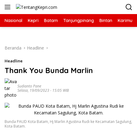
Langsung
ke
konten
Nasional
Kepri
Batam
Tanjungpinang
Bintan
Karimun
Beranda
Headline
Headline
Thank You Bunda Marlin
Sudianto Pane
Selasa, 19/09/2023 - 15:05 WIB
Bunda PAUD Kota Batam, Hj Marlin Agustina Rudi ke Kecamatan Sagulung,
Kota Batam.