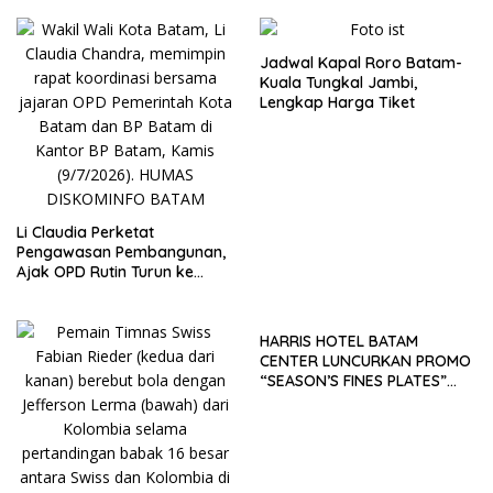
Jadwal Kapal Roro Batam-
Kuala Tungkal Jambi,
Lengkap Harga Tiket
Li Claudia Perketat
Pengawasan Pembangunan,
Ajak OPD Rutin Turun ke
Lapangan
HARRIS HOTEL BATAM
CENTER LUNCURKAN PROMO
“SEASON’S FINES PLATES”
GUNA DONGKRAK SEKTOR
PARIWISATA MICE DAN
OKUPANSI DOMESTIK SERTA
MANCANEGARA