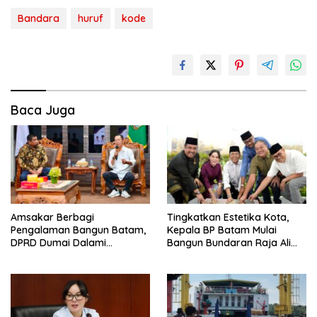
Bandara
huruf
kode
Baca Juga
Amsakar Berbagi
Tingkatkan Estetika Kota,
Pengalaman Bangun Batam,
Kepala BP Batam Mulai
DPRD Dumai Dalami
Bangun Bundaran Raja Ali
Pendidikan hingga Investasi
Marhum Pulau Bayan