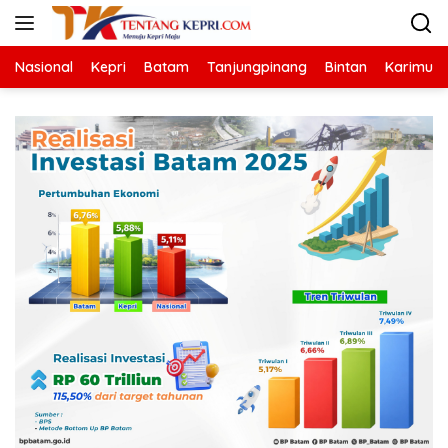
Langsung
ke
konten
Nasional
Kepri
Batam
Tanjungpinang
Bintan
Karimun