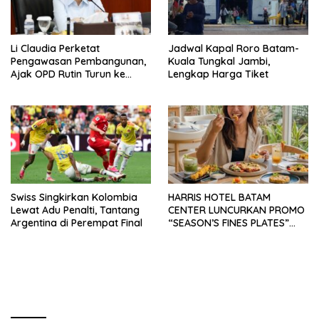
Li Claudia Perketat
Jadwal Kapal Roro Batam-
Pengawasan Pembangunan,
Kuala Tungkal Jambi,
Ajak OPD Rutin Turun ke
Lengkap Harga Tiket
Lapangan
Swiss Singkirkan Kolombia
HARRIS HOTEL BATAM
Lewat Adu Penalti, Tantang
CENTER LUNCURKAN PROMO
Argentina di Perempat Final
“SEASON’S FINES PLATES”
GUNA DONGKRAK SEKTOR
PARIWISATA MICE DAN
OKUPANSI DOMESTIK SERTA
MANCANEGARA