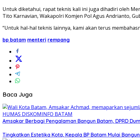
Untuk diketahui, rapat teknis kali ini juga dihadiri ole
Tito Karnavian, Wakapolri Komjen Pol Agus Andrianto, 
“Untuk hal-hal teknis lainnya, kami akan terus membahasny
bp batam
menteri
rempang
Baca Juga
Amsakar Berbagi Pengalaman Bangun Batam, DPRD Dumai
Tingkatkan Estetika Kota, Kepala BP Batam Mulai Bangu