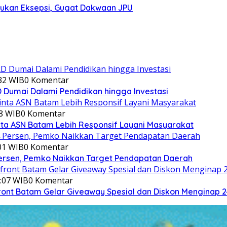
jukan Eksepsi, Gugat Dakwaan JPU
:32 WIB
0 Komentar
Dumai Dalami Pendidikan hingga Investasi
08 WIB
0 Komentar
ta ASN Batam Lebih Responsif Layani Masyarakat
:01 WIB
0 Komentar
ersen, Pemko Naikkan Target Pendapatan Daerah
8:07 WIB
0 Komentar
ront Batam Gelar Giveaway Spesial dan Diskon Menginap 