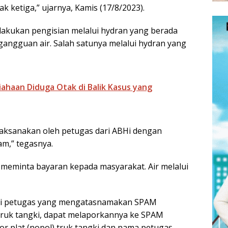
ak ketiga,” ujarnya, Kamis (17/8/2023).
elakukan pengisian melalui hydran yang berada
angguan air. Salah satunya melalui hydran yang
iahaan Diduga Otak di Balik Kasus yang
ikaksanakan oleh petugas dari ABHi dengan
m,” tegasnya.
ng meminta bayaran kepada masyarakat. Air melalui
dari petugas yang mengatasnamakan SPAM
 truk tangki, dapat melaporkannya ke SPAM
plat (nopol) truk tangki dan nama petugas.