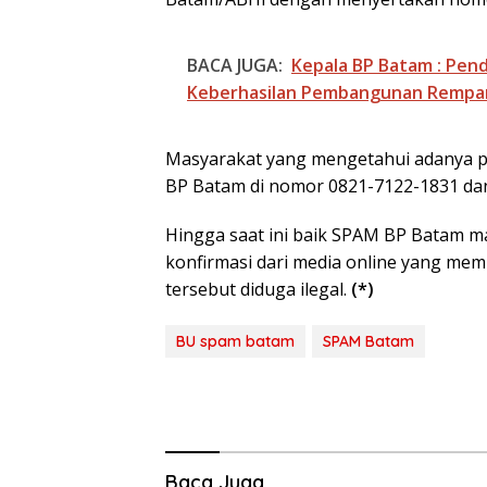
BACA JUGA:
Kepala BP Batam : Pend
Keberhasilan Pembangunan Rempa
Masyarakat yang mengetahui adanya p
BP Batam di nomor 0821-7122-1831 da
Hingga saat ini baik SPAM BP Batam 
Pemko Batam P
konfirmasi dari media online yang memb
Standar Pelaya
tersebut diduga ilegal.
(*)
Firmansyah: SO
Harus Permuda
Masyarakat
BU spam batam
SPAM Batam
Baca Juga