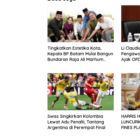
Tingkatkan Estetika Kota,
Li Claudi
Kepala BP Batam Mulai Bangun
Pengawa
Bundaran Raja Ali Marhum
Ajak OPD
Pulau Bayan
Lapanga
Swiss Singkirkan Kolombia
HARRIS 
Lewat Adu Penalti, Tantang
LUNCURK
Argentina di Perempat Final
FINES P
DONGKR
PARIWIS