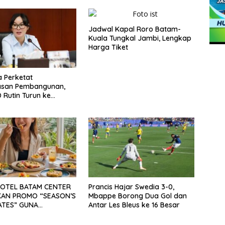
Jadwal Kapal Roro Batam-
Kuala Tungkal Jambi, Lengkap
Harga Tiket
a Perketat
san Pembangunan,
 Rutin Turun ke
n
HOTEL BATAM CENTER
Prancis Hajar Swedia 3-0,
AN PROMO “SEASON’S
Mbappe Borong Dua Gol dan
LATES” GUNA
Antar Les Bleus ke 16 Besar
AK SEKTOR
ATA MICE DAN