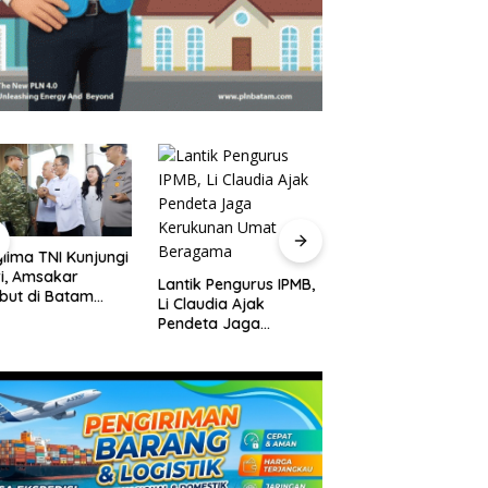
lima TNI Kunjungi
Jadwal Kapal Ror
i, Amsakar
Batam-Kuala Tung
Lantik Pengurus IPMB,
but di Batam
Jambi dan Harga
Li Claudia Ajak
lum Bertolak ke
Tiket
Pendeta Jaga
ga
Kerukunan Umat
Beragama