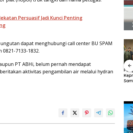
ekatan Persuasif Jadi Kunci Penting
ng
ungutan dapat menghubungi call center BU SPAM
n 0821-7133-1832.
maupun PT ABHi, belum pernah mendapat
erkuat
Perayaan Ulang
BP Batam Dukung
Pang
eritakan aktivitas pengambilan air melalui hydran
nan,
Tahun ke-24 HARRIS
Penertiban
Kepr
P
Resort Waterfront
Pemanfaatan Ruang
Sam
h
Batam Gelar
Laut Sesuai Ketentuan
Sebe
Giveaway Spesial dan
Peraturan Perundang-
Ling
Diskon Menginap 24%
undangan