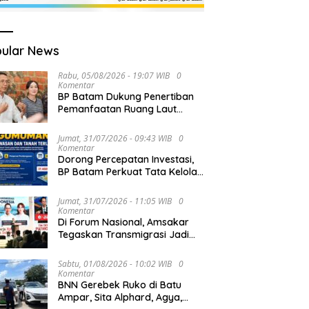
ular News
Rabu, 05/08/2026 - 19:07 WIB
0
Komentar
BP Batam Dukung Penertiban
Pemanfaatan Ruang Laut
Sesuai Ketentuan Peraturan
Perundang-undangan
Jumat, 31/07/2026 - 09:43 WIB
0
Komentar
Dorong Percepatan Investasi,
BP Batam Perkuat Tata Kelola
Pertanahan melalui Pelaporan
Mandiri LMS
Jumat, 31/07/2026 - 11:05 WIB
0
Komentar
Di Forum Nasional, Amsakar
Tegaskan Transmigrasi Jadi
Penggerak Pemerataan
Pembangunan
Sabtu, 01/08/2026 - 10:02 WIB
0
Komentar
BNN Gerebek Ruko di Batu
Ampar, Sita Alphard, Agya,