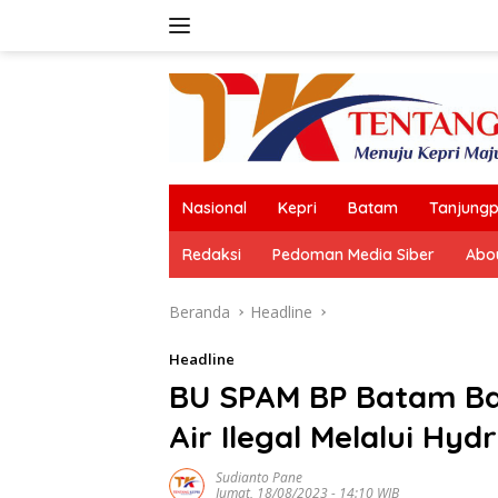
Langsung
ke
konten
Nasional
Kepri
Batam
Tanjungp
Redaksi
Pedoman Media Siber
Abo
Beranda
Headline
Headline
BU SPAM BP Batam Ba
Air Ilegal Melalui Hyd
Sudianto Pane
Jumat, 18/08/2023 - 14:10 WIB