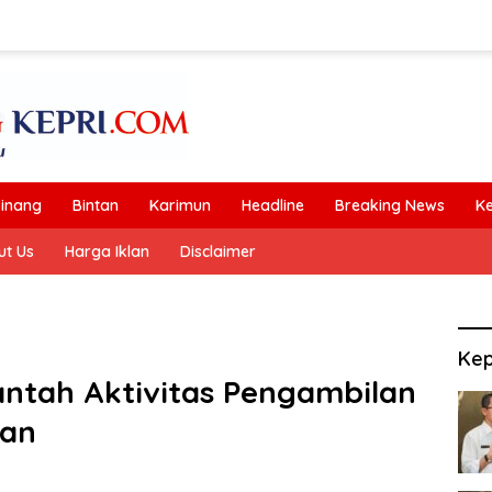
inang
Bintan
Karimun
Headline
Breaking News
K
ut Us
Harga Iklan
Disclaimer
Kep
ntah Aktivitas Pengambilan
ran