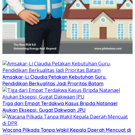
Amsakar-Li Claudia Petakan Kebutuhan Guru,
Pendidikan Berkualitas Jadi Prioritas Batam
Tiga dari Empat Terdakwa Kasus Bripda Natanael
Ajukan Eksepsi, Gugat Dakwaan JPU
Wacana Pilkada Tanpa Wakil Kepala Daerah Mencuat di