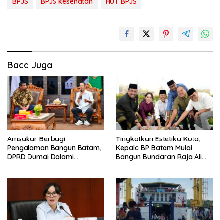
BPJS
BPJS kesehatan
HUT BPJS
Baca Juga
Amsakar Berbagi
Tingkatkan Estetika Kota,
Pengalaman Bangun Batam,
Kepala BP Batam Mulai
DPRD Dumai Dalami
Bangun Bundaran Raja Ali
Pendidikan hingga Investasi
Marhum Pulau Bayan