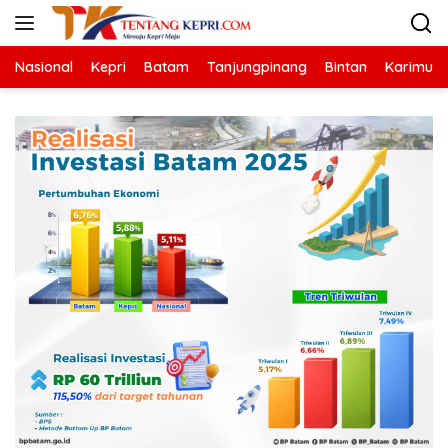
Langsung
ke
konten
Nasional
Kepri
Batam
Tanjungpinang
Bintan
Karimun