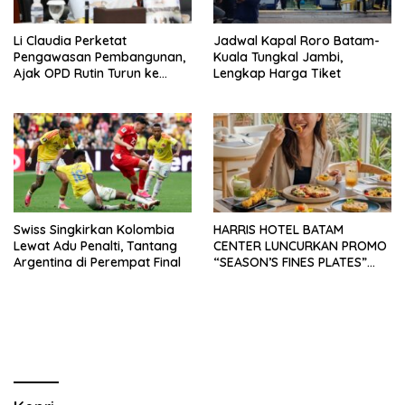
Li Claudia Perketat
Jadwal Kapal Roro Batam-
Pengawasan Pembangunan,
Kuala Tungkal Jambi,
Ajak OPD Rutin Turun ke
Lengkap Harga Tiket
Lapangan
Swiss Singkirkan Kolombia
HARRIS HOTEL BATAM
Lewat Adu Penalti, Tantang
CENTER LUNCURKAN PROMO
Argentina di Perempat Final
“SEASON’S FINES PLATES”
GUNA DONGKRAK SEKTOR
PARIWISATA MICE DAN
OKUPANSI DOMESTIK SERTA
MANCANEGARA