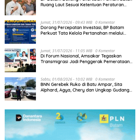
Ruang Laut Sesuai Ketentuan Peraturan
Perundang-undangan
Jumat, 31/07/2026 - 09:43 WIB
0 Komentar
Dorong Percepatan Investasi, BP Batam
Perkuat Tata Kelola Pertanahan melalui
Pelaporan Mandiri LMS
Jumat, 31/07/2026 - 11:05 WIB
0 Komentar
Di Forum Nasional, Amsakar Tegaskan
Transmigrasi Jadi Penggerak Pemerataan
Pembangunan
Sabtu, 01/08/2026 - 10:02 WIB
0 Komentar
BNN Gerebek Ruko di Batu Ampar, Sita
Alphard, Agya, Chery dan Ungkap Gudang
Narkoba