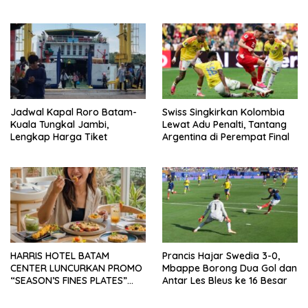
Marhum Pulau Bayan
Lapangan
Jadwal Kapal Roro Batam-
Swiss Singkirkan Kolombia
Kuala Tungkal Jambi,
Lewat Adu Penalti, Tantang
Lengkap Harga Tiket
Argentina di Perempat Final
HARRIS HOTEL BATAM
Prancis Hajar Swedia 3-0,
CENTER LUNCURKAN PROMO
Mbappe Borong Dua Gol dan
“SEASON’S FINES PLATES”
Antar Les Bleus ke 16 Besar
GUNA DONGKRAK SEKTOR
PARIWISATA MICE DAN