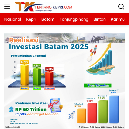
Langsung
ke
konten
Nasional
Kepri
Batam
Tanjungpinang
Bintan
Karimun