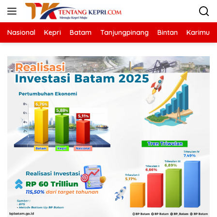
Langsung
ke
konten
Nasional
Kepri
Batam
Tanjungpinang
Bintan
Karimun