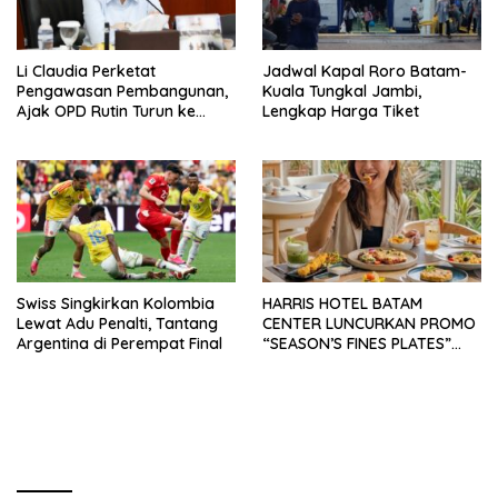
Li Claudia Perketat
Jadwal Kapal Roro Batam-
Pengawasan Pembangunan,
Kuala Tungkal Jambi,
Ajak OPD Rutin Turun ke
Lengkap Harga Tiket
Lapangan
Swiss Singkirkan Kolombia
HARRIS HOTEL BATAM
Lewat Adu Penalti, Tantang
CENTER LUNCURKAN PROMO
Argentina di Perempat Final
“SEASON’S FINES PLATES”
GUNA DONGKRAK SEKTOR
PARIWISATA MICE DAN
OKUPANSI DOMESTIK SERTA
MANCANEGARA