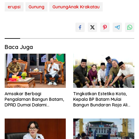
erupsi
Gunung
GunungAnak Krakatau
Baca Juga
Amsakar Berbagi
Tingkatkan Estetika Kota,
Pengalaman Bangun Batam,
Kepala BP Batam Mulai
DPRD Dumai Dalami
Bangun Bundaran Raja Ali
Pendidikan hingga Investasi
Marhum Pulau Bayan