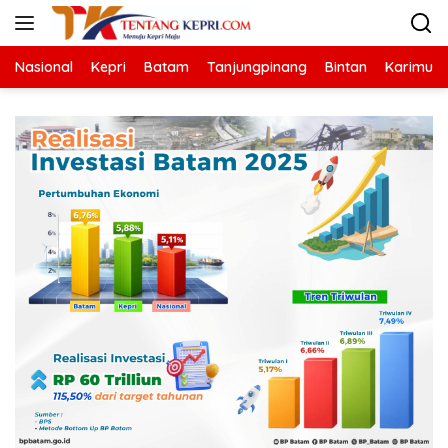
Langsung
ke
konten
Nasional
Kepri
Batam
Tanjungpinang
Bintan
Karimun