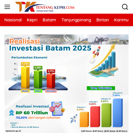
Langsung
ke
konten
Nasional
Kepri
Batam
Tanjungpinang
Bintan
Karimun