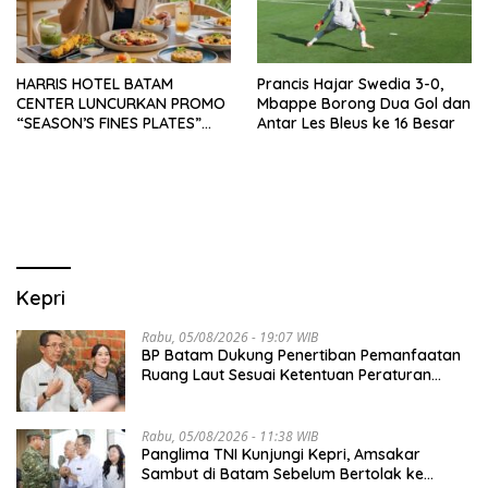
HARRIS HOTEL BATAM
Prancis Hajar Swedia 3-0,
CENTER LUNCURKAN PROMO
Mbappe Borong Dua Gol dan
“SEASON’S FINES PLATES”
Antar Les Bleus ke 16 Besar
GUNA DONGKRAK SEKTOR
PARIWISATA MICE DAN
OKUPANSI DOMESTIK SERTA
MANCANEGARA
Kepri
Rabu, 05/08/2026 - 19:07 WIB
BP Batam Dukung Penertiban Pemanfaatan
Ruang Laut Sesuai Ketentuan Peraturan
Perundang-undangan
Rabu, 05/08/2026 - 11:38 WIB
Panglima TNI Kunjungi Kepri, Amsakar
Sambut di Batam Sebelum Bertolak ke