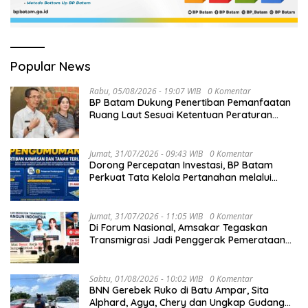
Popular News
Rabu, 05/08/2026 - 19:07 WIB
0 Komentar
BP Batam Dukung Penertiban Pemanfaatan
Ruang Laut Sesuai Ketentuan Peraturan
Perundang-undangan
Jumat, 31/07/2026 - 09:43 WIB
0 Komentar
Dorong Percepatan Investasi, BP Batam
Perkuat Tata Kelola Pertanahan melalui
Pelaporan Mandiri LMS
Jumat, 31/07/2026 - 11:05 WIB
0 Komentar
Di Forum Nasional, Amsakar Tegaskan
Transmigrasi Jadi Penggerak Pemerataan
Pembangunan
Sabtu, 01/08/2026 - 10:02 WIB
0 Komentar
BNN Gerebek Ruko di Batu Ampar, Sita
Alphard, Agya, Chery dan Ungkap Gudang