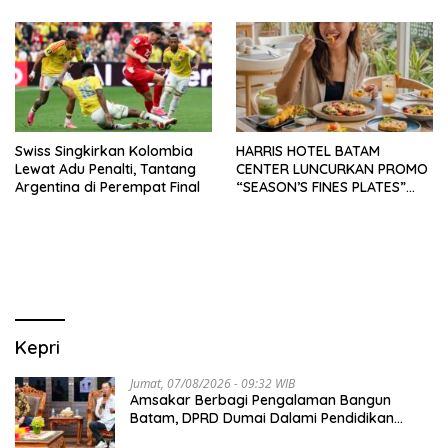
Swiss Singkirkan Kolombia
HARRIS HOTEL BATAM
Lewat Adu Penalti, Tantang
CENTER LUNCURKAN PROMO
Argentina di Perempat Final
“SEASON’S FINES PLATES”
GUNA DONGKRAK SEKTOR
PARIWISATA MICE DAN
OKUPANSI DOMESTIK SERTA
MANCANEGARA
Kepri
Jumat, 07/08/2026 - 09:32 WIB
Amsakar Berbagi Pengalaman Bangun
Batam, DPRD Dumai Dalami Pendidikan
hingga Investasi