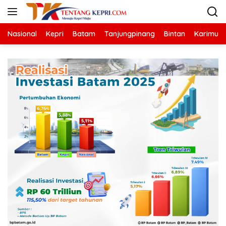
Langsung
ke
konten
Nasional
Kepri
Batam
Tanjungpinang
Bintan
Karimun