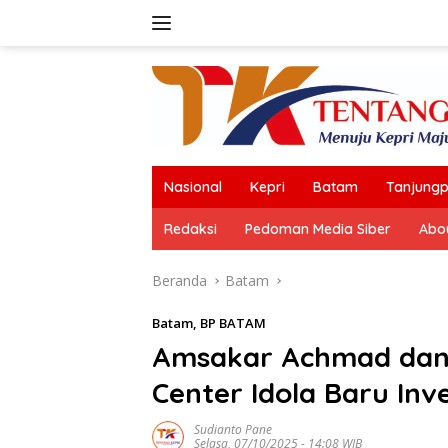
Langsung
ke
konten
Nasional
Kepri
Batam
Tanjungp
Redaksi
Pedoman Media Siber
Abo
Beranda
Batam
Batam
,
BP BATAM
Amsakar Achmad dan 
Center Idola Baru Inv
Sudianto Pane
Selasa, 07/10/2025 - 14:08 WIB