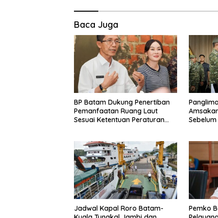
Baca Juga
BP Batam Dukung Penertiban
Panglima
Pemanfaatan Ruang Laut
Amsakar
Sesuai Ketentuan Peraturan
Sebelum 
Perundang-undangan
Jadwal Kapal Roro Batam-
Pemko B
Kuala Tungkal Jambi dan
Pelayana