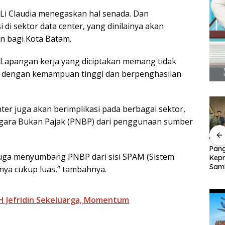
 Li Claudia menegaskan hal senada. Dan
di sektor data center, yang dinilainya akan
n bagi Kota Batam.
r. Lapangan kerja yang diciptakan memang tidak
i dengan kemampuan tinggi dan berpenghasilan
er juga akan berimplikasi pada berbagai sektor,
gara Bukan Pajak (PNBP) dari penggunaan sumber
erkuat
Perayaan Ulang
BP Batam Dukung
Pang
u juga menyumbang PNBP dari sisi SPAM (Sistem
nan,
Tahun ke-24 HARRIS
Penertiban
Kepr
P
Resort Waterfront
Pemanfaatan Ruang
Sam
inya cukup luas,” tambahnya.
h
Batam Gelar
Laut Sesuai Ketentuan
Sebe
Giveaway Spesial dan
Peraturan Perundang-
Ling
Diskon Menginap 24%
undangan
5 H Jefridin Sekeluarga, Momentum