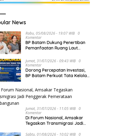
ular News
Rabu, 05/08/2026 - 19:07 WIB
0
Komentar
BP Batam Dukung Penertiban
Pemanfaatan Ruang Laut
Sesuai Ketentuan Peraturan
Perundang-undangan
Jumat, 31/07/2026 - 09:43 WIB
0
Komentar
Dorong Percepatan Investasi,
BP Batam Perkuat Tata Kelola
Pertanahan melalui Pelaporan
Mandiri LMS
Jumat, 31/07/2026 - 11:05 WIB
0
Komentar
Di Forum Nasional, Amsakar
Tegaskan Transmigrasi Jadi
Penggerak Pemerataan
Pembangunan
Sabtu, 01/08/2026 - 10:02 WIB
0