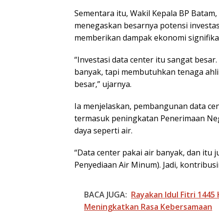
Sementara itu, Wakil Kepala BP Batam,
menegaskan besarnya potensi investasi 
memberikan dampak ekonomi signifika
“Investasi data center itu sangat besa
banyak, tapi membutuhkan tenaga ahl
besar,” ujarnya.
Ia menjelaskan, pembangunan data cent
termasuk peningkatan Penerimaan Ne
daya seperti air.
Pemko Batam P
“Data center pakai air banyak, dan it
Standar Pelaya
Firmansyah: SO
Penyediaan Air Minum). Jadi, kontribus
Harus Permuda
Masyarakat
BACA JUGA:
Rayakan Idul Fitri 144
Meningkatkan Rasa Kebersamaan