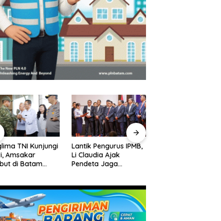
lima TNI Kunjungi
Lantik Pengurus IPMB,
Jadwal Kapal Ror
i, Amsakar
Li Claudia Ajak
Batam-Kuala Tung
but di Batam
Pendeta Jaga
Jambi dan Harga
lum Bertolak ke
Kerukunan Umat
Tiket
ga
Beragama