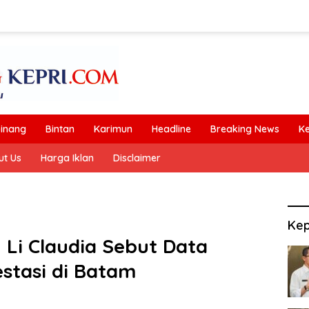
inang
Bintan
Karimun
Headline
Breaking News
K
ut Us
Harga Iklan
Disclaimer
Kep
Li Claudia Sebut Data
estasi di Batam