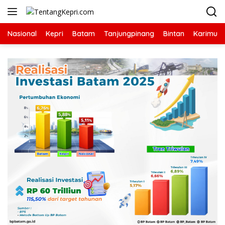
Langsung
ke
konten
Nasional
Kepri
Batam
Tanjungpinang
Bintan
Karimun