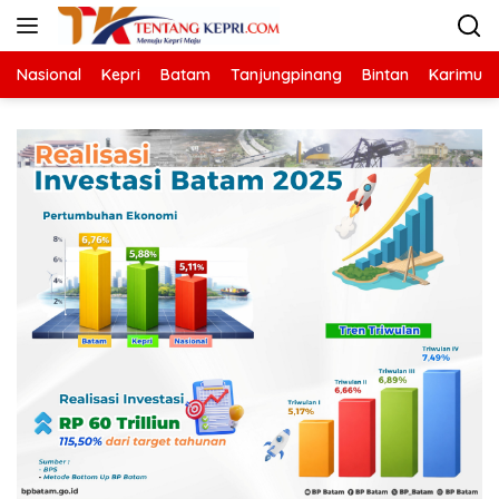
Langsung
ke
konten
Nasional
Kepri
Batam
Tanjungpinang
Bintan
Karimun