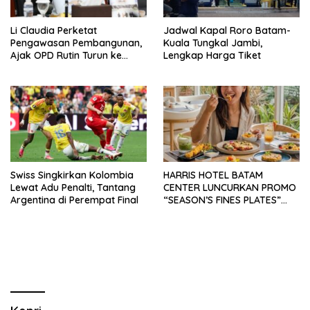
Li Claudia Perketat
Jadwal Kapal Roro Batam-
Pengawasan Pembangunan,
Kuala Tungkal Jambi,
Ajak OPD Rutin Turun ke
Lengkap Harga Tiket
Lapangan
Swiss Singkirkan Kolombia
HARRIS HOTEL BATAM
Lewat Adu Penalti, Tantang
CENTER LUNCURKAN PROMO
Argentina di Perempat Final
“SEASON’S FINES PLATES”
GUNA DONGKRAK SEKTOR
PARIWISATA MICE DAN
OKUPANSI DOMESTIK SERTA
MANCANEGARA