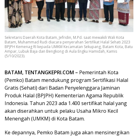
Sekretaris Daerah Kota Batam, Jefridin, M.Pd. saat mewakili Wali Kota
Batam, Muhammad Rudi diacara penyerahan Sertifikat Halal Sehati 2023
BPJPH Kemenag RI kepada UMKM Kecamatan Sekupang, Batam Kota, Batu
Ampar, Lubuk Baja dan Bengkong di Aula Engku Hamidah, Kamis
(5/10/2023).
BATAM, TENTANGKEPRI.COM –
Pemerintah Kota
(Pemko) Batam mendukung program Sertifikasi Halal
Gratis (Sehati) dari Badan Penyelenggara Jaminan
Produk Halal (BPJPH) Kementerian Agama Republik
Indonesia. Tahun 2023 ada 1.400 sertifikat halal yang
akan diserahkan untuk pelaku Usaha Mikro Kecil
Menengah (UMKM) di Kota Batam.
Ke depannya, Pemko Batam juga akan mensinergikan