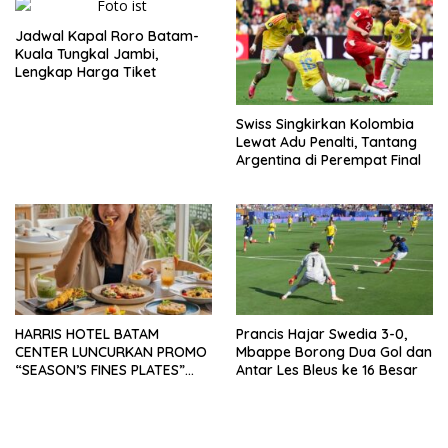
Jadwal Kapal Roro Batam-
Kuala Tungkal Jambi,
Lengkap Harga Tiket
Swiss Singkirkan Kolombia
Lewat Adu Penalti, Tantang
Argentina di Perempat Final
HARRIS HOTEL BATAM
Prancis Hajar Swedia 3-0,
CENTER LUNCURKAN PROMO
Mbappe Borong Dua Gol dan
“SEASON’S FINES PLATES”
Antar Les Bleus ke 16 Besar
GUNA DONGKRAK SEKTOR
PARIWISATA MICE DAN
OKUPANSI DOMESTIK SERTA
MANCANEGARA