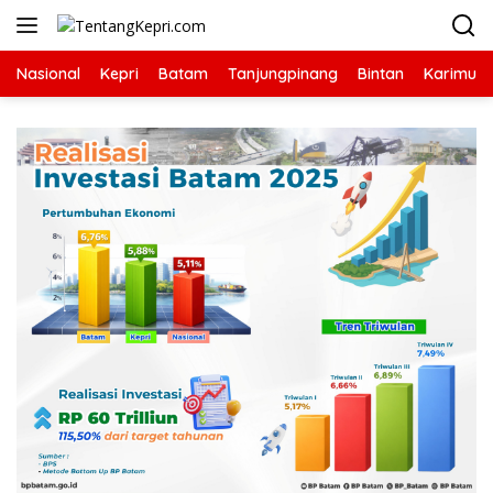
Langsung
ke
konten
Nasional
Kepri
Batam
Tanjungpinang
Bintan
Karimun