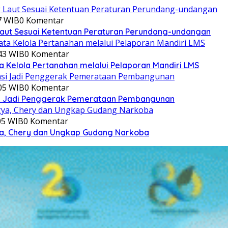
7 WIB
0 Komentar
aut Sesuai Ketentuan Peraturan Perundang-undangan
:43 WIB
0 Komentar
a Kelola Pertanahan melalui Pelaporan Mandiri LMS
:05 WIB
0 Komentar
si Jadi Penggerak Pemerataan Pembangunan
:05 WIB
0 Komentar
gya, Chery dan Ungkap Gudang Narkoba