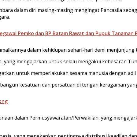
ara dalam diri masing-masing mengingat Pancasila sebagai
ara.
Pegawai Pemko dan BP Batam Rawat dan Pupuk Tanaman Pi
gamalkannya dalam kehidupan sehari-hari demi menjunjung ti
sa, yang mengajarkan untuk selalu mengakui kebesaran Tuh
gatkan untuk memperlakukan sesama manusia dengan adil d
bangun kesatuan dan persatuan di tengah keragaman yang
kong
sanaan dalam Permusyawaratan/Perwakilan, yang mengajark
donesia, yang menekankan pentingnya distribusi keadilan 