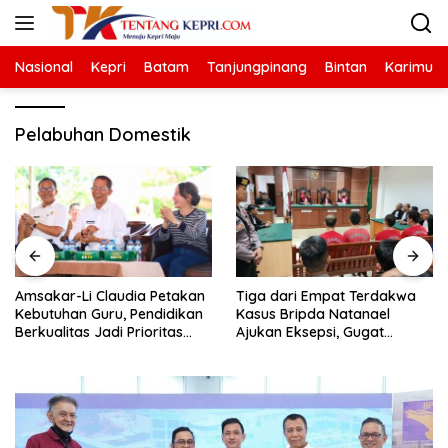
Langsung
ke
konten
Nasional
Kepri
Batam
Tanjungpinang
Bintan
Karimun
Pelabuhan Domestik
Amsakar-Li Claudia Petakan
Tiga dari Empat Terdakwa
Kebutuhan Guru, Pendidikan
Kasus Bripda Natanael
Berkualitas Jadi Prioritas
Ajukan Eksepsi, Gugat
Batam
Dakwaan JPU