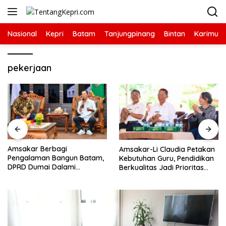
Langsung
ke
konten
Nasional
Kepri
Batam
Tanjungpinang
Bintan
Karimun
pekerjaan
Amsakar Berbagi
Amsakar-Li Claudia Petakan
Pengalaman Bangun Batam,
Kebutuhan Guru, Pendidikan
DPRD Dumai Dalami
Berkualitas Jadi Prioritas
Pendidikan hingga Investasi
Batam