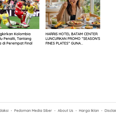
ngkirkan Kolombia
HARRIS HOTEL BATAM CENTER
u Penalti, Tantang
LUNCURKAN PROMO “SEASON’S
a di Perempat Final
FINES PLATES” GUNA
DONGKRAK SEKTOR
PARIWISATA MICE DAN
OKUPANSI DOMESTIK SERTA
MANCANEGARA
daksi
Pedoman Media Siber
About Us
Harga Iklan
Discla