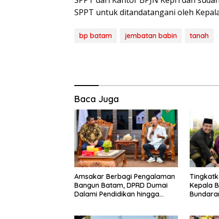
SPPT untuk ditandatangani oleh Kepala
bp batam
jembatan babin
tanah
Baca Juga
Amsakar Berbagi Pengalaman
Tingkatk
Bangun Batam, DPRD Dumai
Kepala B
Dalami Pendidikan hingga
Bundaran
Investasi
Pulau B