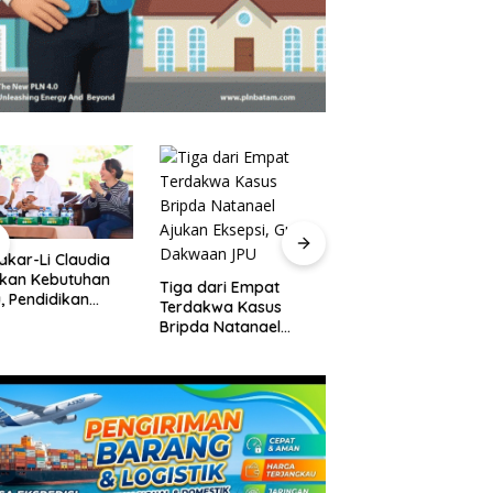
kar-Li Claudia
Wacana Pilkada
akan Kebutuhan
Tanpa Wakil Kepal
Tiga dari Empat
, Pendidikan
Daerah Mencuat di
Terdakwa Kasus
ualitas Jadi
DPR
Bripda Natanael
ritas Batam
Ajukan Eksepsi, Gugat
Dakwaan JPU