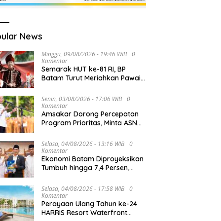
ular News
Minggu, 09/08/2026 - 19:46 WIB
0
Komentar
Semarak HUT ke-81 RI, BP
Batam Turut Meriahkan Pawai
Pembangunan
Senin, 03/08/2026 - 17:06 WIB
0
Komentar
Amsakar Dorong Percepatan
Program Prioritas, Minta ASN
Batam Lebih Responsif Layani
Masyarakat
Selasa, 04/08/2026 - 13:16 WIB
0
Komentar
Ekonomi Batam Diproyeksikan
Tumbuh hingga 7,4 Persen,
Pemko Naikkan Target
Pendapatan Daerah
Selasa, 04/08/2026 - 17:58 WIB
0
Komentar
Perayaan Ulang Tahun ke-24
HARRIS Resort Waterfront