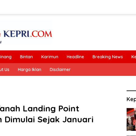
inang
Bintan
Karimun
Headline
Breaking News
K
ut Us
Harga Iklan
Disclaimer
Kep
Tanah Landing Point
 Dimulai Sejak Januari