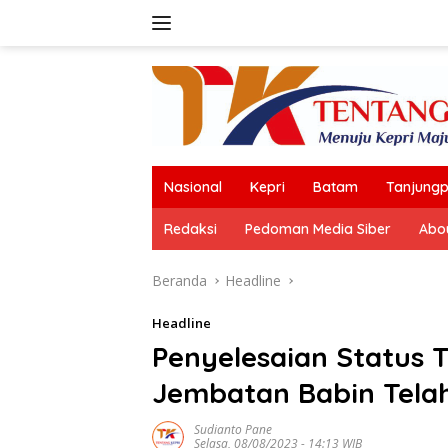
Langsung
ke
konten
Nasional
Kepri
Batam
Tanjungp
Redaksi
Pedoman Media Siber
Abo
Beranda
Headline
Headline
Penyelesaian Status 
Jembatan Babin Telah
Sudianto Pane
Selasa, 08/08/2023 - 14:13 WIB