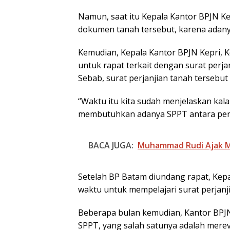
Namun, saat itu Kepala Kantor BPJN 
dokumen tanah tersebut, karena adanya
Kemudian, Kepala Kantor BPJN Kepri,
untuk rapat terkait dengan surat perja
Sebab, surat perjanjian tanah tersebu
“Waktu itu kita sudah menjelaskan kal
membutuhkan adanya SPPT antara pene
Pelantikan Peja
Pemko Batam,
Amsakar Tekan
BACA JUGA:
Muhammad Rudi Ajak M
Integritas dan K
Melayani
Setelah BP Batam diundang rapat, Kep
waktu untuk mempelajari surat perjanj
Beberapa bulan kemudian, Kantor BPJ
SPPT, yang salah satunya adalah merevi